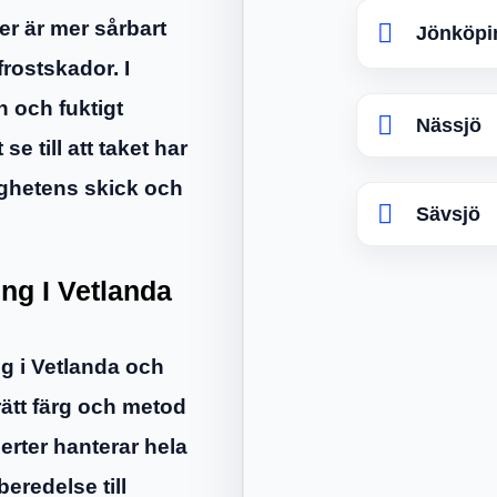
er är mer sårbart
Jönköpi
frostskador. I
n och fuktigt
Nässjö
se till att taket har
stighetens skick och
Sävsjö
ng I Vetlanda
ng i Vetlanda och
rätt färg och metod
perter hanterar hela
eredelse till