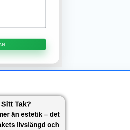
AN
Sitt Tak?
r än estetik – det
 takets livslängd och