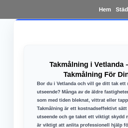
Hoppa
Hem
Städ
till
innehåll
Takmålning i Vetlanda 
Takmålning För Din
Bor du i Vetlanda och vill ge ditt tak ett
utseende? Många av de äldre fastigheter
som med tiden bleknat, vittrat eller tap
Takmålning är ett kostnadseffektivt sätt
utseende och ge taket ett viktigt skydd 
är viktigt att anlita professionell hjälp f