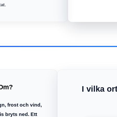
tat.
 Om?
I vilka o
gn, frost och vind,
is bryts ned. Ett