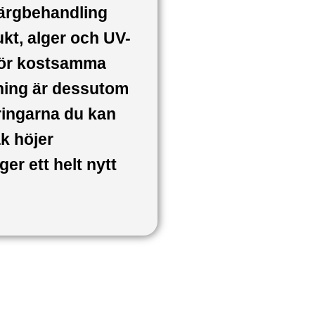
färgbehandling
ukt, alger och UV-
 för kostsamma
lning är dessutom
ringarna du kan
ak höjer
er ett helt nytt