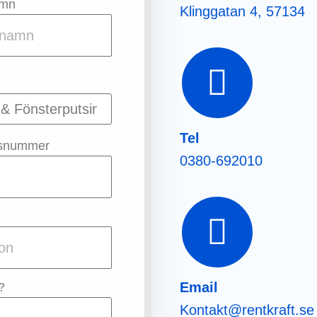
amn
Klinggatan 4, 57134
Tel
snummer
0380-692010
Email
?
Kontakt@rentkraft.se