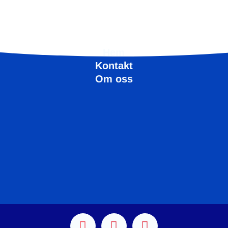
Hem
Kontakt
Om oss
F
I
L