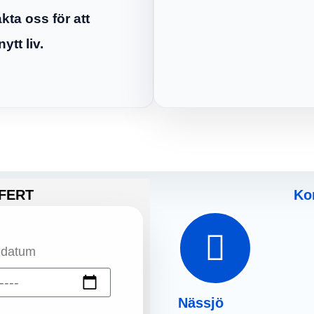
ta oss för att
ytt liv.
FERT
Ko
 datum
Nässjö