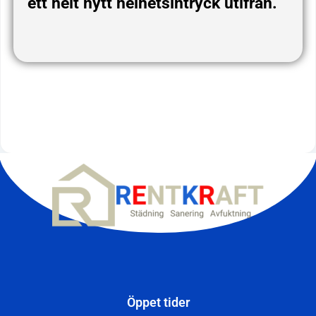
ett helt nytt helhetsintryck utifrån.
Öppet tider